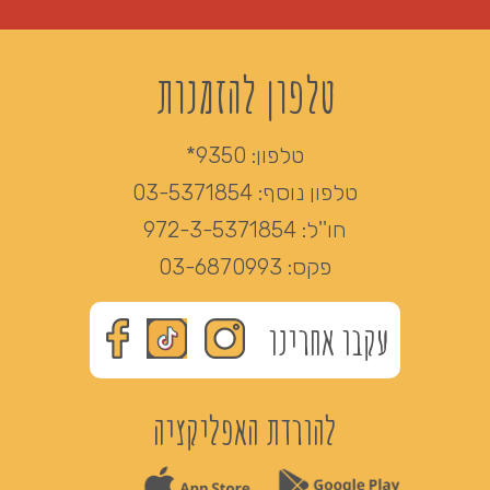
טלפון להזמנות
טלפון:
9350*
טלפון נוסף:
03-5371854
חו''ל:
972-3-5371854
פקס:
03-6870993
עקבו אחרינו
להורדת האפליקציה