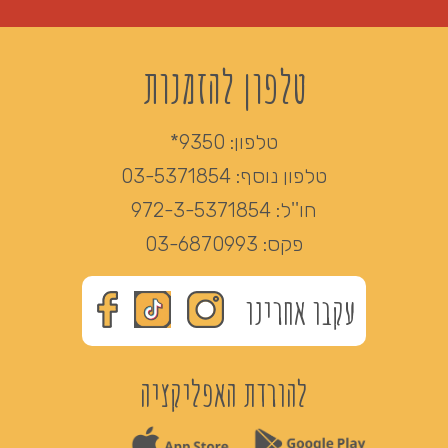
טלפון להזמנות
טלפון:
9350*
טלפון נוסף:
03-5371854
חו''ל:
972-3-5371854
פקס:
03-6870993
עקבו אחרינו
להורדת האפליקציה