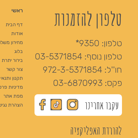
טלפון להזמנות
ראשי
דף הבית
אודות
טלפון:
9350*
מחירון משלו
בלוג
טלפון נוסף:
03-5371854
בירור יתרת Giftcard
חו''ל:
972-3-5371854
צור קשר
תקנון ותנאי
פקס:
03-6870993
מדיניות פרט
מפת אתר
עקבו אחרינו
הצהרת נגיש
להורדת האפליקציה