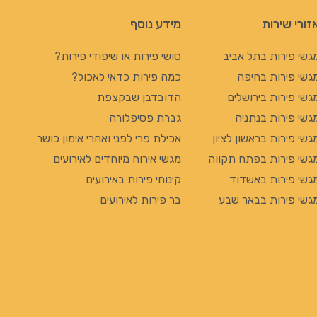
זורי שירות
מידע נוסף
גשי פירות בתל אביב
סושי פירות או שיפודי פירות?
גשי פירות בחיפה
כמה פירות כדאי לאכול?
גשי פירות בירושלים
הדובדבן שבקצפת
גשי פירות בנתניה
גברת פסיפלורה
גשי פירות בראשון לציון
אכילת פרי לפני ואחרי אימון כושר
גשי פירות בפתח תקווה
מגשי אירוח מיוחדים לאירועים
גשי פירות באשדוד
קינוחי פירות באירועים
גשי פירות בבאר שבע
בר פירות לאירועים