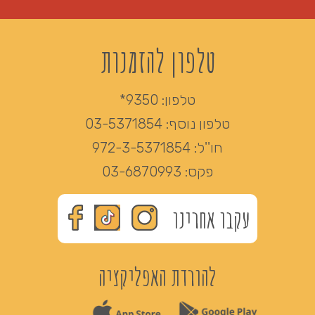
טלפון להזמנות
טלפון:
9350*
טלפון נוסף:
03-5371854
חו''ל:
972-3-5371854
פקס:
03-6870993
עקבו אחרינו
להורדת האפליקציה