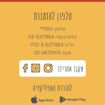
טלפון להזמנות
טלפון:
9350*
טלפון נוסף:
03-5371854
חו''ל:
972-3-5371854
פקס:
03-6870993
עקבו אחרינו
להורדת האפליקציה