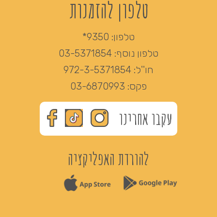
טלפון להזמנות
טלפון:
9350*
טלפון נוסף:
03-5371854
חו''ל:
972-3-5371854
פקס:
03-6870993
עקבו אחרינו
להורדת האפליקציה