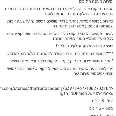
ופירות העונה חתוכים
המחית קוקוס משוכה על מצע הדפים מעליהם נחתכים פירות טריים
כגון: אננס, קיווי, מלון, תותים בהתאם לעונה
כל רול בסושי הפירות נחתך בדיוק מושלם לכשמונה/תשע פרוסות
שמונחות על מצע מגש זכוכית מהודר
לסיום מקושט בשבבי קוקוס קלוי ובוטנים מסוכרים, חוויה קולינארית
לכל סועד מומלץ מאוד לאירוח ומתנה
סושי פירות הוא תענוג לעיניים ולחך!
****המגש הינו מזכוכית וצורתו יכולה להשתנות לב/מלבני/מרובע
*המלית סושי פירות הינה קבועה – קוקוס בלבד ולא ניתנת לשינוי
ניתן לערבב עם סושי קינוחים: סושי שוקולד קוקוס/טופי בננה/סושי
אוראו/פיסטוק פירות יער
am.com/stories/thefruitacademy/3397396771882703284?
igsh=NDFmdnJ6MzV4Ymx6
רגיל- 3 רולים
בינוני – 5 רולים
גדול – 7 רולים