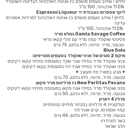
לחיים ! שילוב טעמים מושלם בין אנינות האלכוהול לעדינות השוקולד
11.5% אלכוהול, 100 מ"ל
ליקר אספרסו בעבודת יד Espresso Liqueur
לחיים ! שילוב טעמים מושלם בין אנינות האלכוהול למרירות אספרסו
עדינה
11.5% אלכוהול, 100 מ"ל
Gamla Savage Coffee גמלא מריר
פסיפסי שוקולד קפה מריר עם פולי קקאו פראי
טבעוני, מריר, פרווה, ללא גלוטן, 75 גרם
Blue Solo
מיקס 2 סוגים של פניני שוקולד בטעמים מטריפים:
פניני שוקולד מריר במילוי שבר שקד במעטפת פתיתי קקאו דקיקים
פניני שוקולד מריר במילוי אגוזי לוז במעטפת קקאו דקיקים
♥ מגיע במארז פח מעוצב ♥
טבעוני, מריר, פרווה, ללא גלוטן, 70 גרם
New Perlitas Pecans ניו פרליטס מריר פקאן
פניני שוקולד מריר במילוי אגוז פקאן במעטפת פתיתי קקאו דקיקים
טבעוני, מריר, פרווה, ללא גלוטן, 50 גרם
פרלין 4 דארק
:קולקציית 4 פרלינים במבחר מילויים קטיפתיים
קפה אספרסו, קרם אגוזי לוז
טבעוני, מריר, פרווה, ללא גלוטן, 44 גרם
כשר למהדרין
חלב ישראל