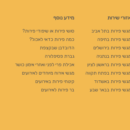
זורי שירות
מידע נוסף
גשי פירות בתל אביב
סושי פירות או שיפודי פירות?
גשי פירות בחיפה
כמה פירות כדאי לאכול?
גשי פירות בירושלים
הדובדבן שבקצפת
גשי פירות בנתניה
גברת פסיפלורה
גשי פירות בראשון לציון
אכילת פרי לפני ואחרי אימון כושר
גשי פירות בפתח תקווה
מגשי אירוח מיוחדים לאירועים
גשי פירות באשדוד
קינוחי פירות באירועים
גשי פירות בבאר שבע
בר פירות לאירועים