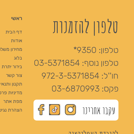
טלפון להזמנות
ראשי
דף הבית
אודות
טלפון:
9350*
מחירון משלו
בלוג
טלפון נוסף:
03-5371854
בירור יתרת Giftcard
חו''ל:
972-3-5371854
צור קשר
תקנון ותנאי
פקס:
03-6870993
מדיניות פרט
מפת אתר
עקבו אחרינו
הצהרת נגיש