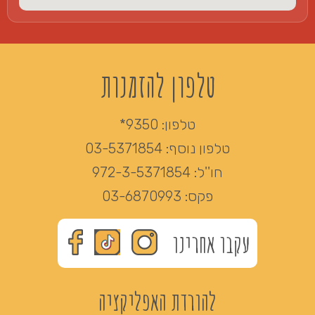
טלפון להזמנות
טלפון:
9350*
טלפון נוסף:
03-5371854
חו''ל:
972-3-5371854
פקס:
03-6870993
עקבו אחרינו
להורדת האפליקציה