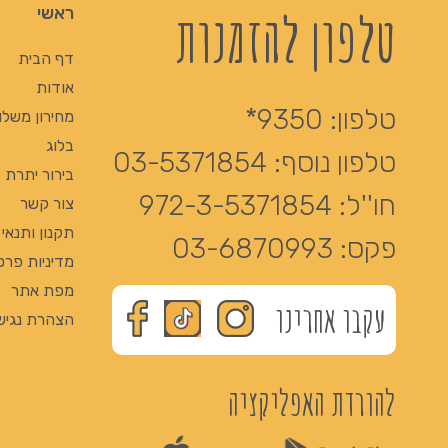
טלפון להזמנות
ראשי
דף הבית
אודות
טלפון:
9350*
מחירון משלו
בלוג
טלפון נוסף:
03-5371854
בירור יתרת Giftcard
חו''ל:
972-3-5371854
צור קשר
תקנון ותנאי
פקס:
03-6870993
מדיניות פרט
מפת אתר
עקבו אחרינו
הצהרת נגיש
להורדת האפליקציה