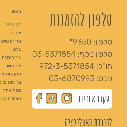
טלפון להזמנות
ראשי
דף הבית
אודות
טלפון:
9350*
מחירון משלו
בלוג
טלפון נוסף:
03-5371854
בירור יתרת Giftcard
חו''ל:
972-3-5371854
צור קשר
תקנון ותנאי
פקס:
03-6870993
מדיניות פרט
מפת אתר
עקבו אחרינו
הצהרת נגיש
להורדת האפליקציה