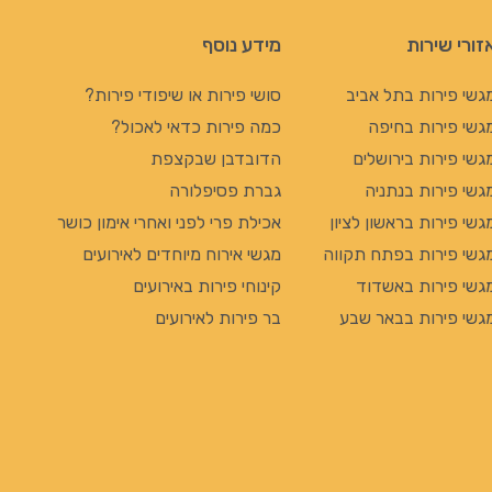
זורי שירות
מידע נוסף
גשי פירות בתל אביב
סושי פירות או שיפודי פירות?
גשי פירות בחיפה
כמה פירות כדאי לאכול?
גשי פירות בירושלים
הדובדבן שבקצפת
גשי פירות בנתניה
גברת פסיפלורה
גשי פירות בראשון לציון
אכילת פרי לפני ואחרי אימון כושר
גשי פירות בפתח תקווה
מגשי אירוח מיוחדים לאירועים
גשי פירות באשדוד
קינוחי פירות באירועים
גשי פירות בבאר שבע
בר פירות לאירועים