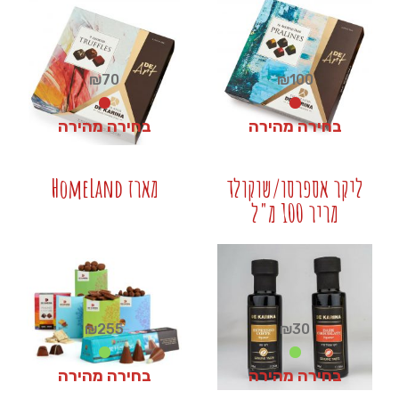
₪
70
₪
100
בחירה מהירה
בחירה מהירה
₪
70
₪
100
ליקר אספרסו/שוקולד
מארז HomeLand
מריר 100 מ"ל
+
+
₪
255
₪
30
בחירה מהירה
בחירה מהירה