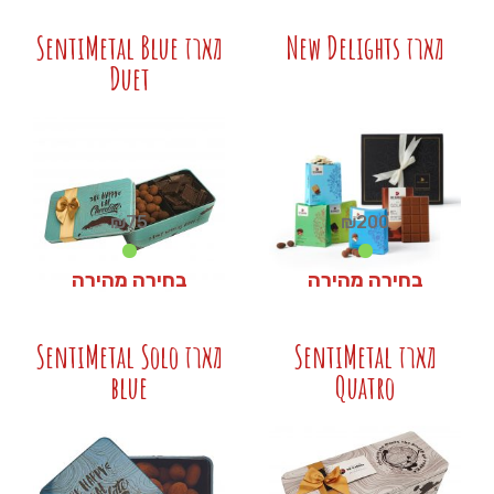
₪
255
₪
30
מארז New Delights
מארז SentiMetal Blue
Duet
+
+
₪
75
₪
200
בחירה מהירה
בחירה מהירה
₪
75
₪
200
מארז SentiMetal
מארז SentiMetal Solo
blue
Quatro
+
+