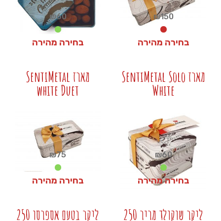
₪
60
₪
150
בחירה מהירה
בחירה מהירה
₪
60
₪
150
מארז SentiMetal Solo
מארז SentiMetal
white Duet
White
+
+
₪
75
₪
60
בחירה מהירה
בחירה מהירה
₪
75
₪
60
ליקר שוקולד מריר 250
ליקר בטעם אספרסו 250