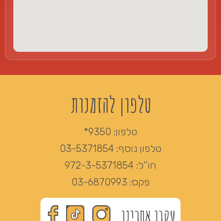
טלפון להזמנות
טלפון:
9350*
טלפון נוסף:
03-5371854
חו''ל:
972-3-5371854
פקס:
03-6870993
עקבו אחרינו