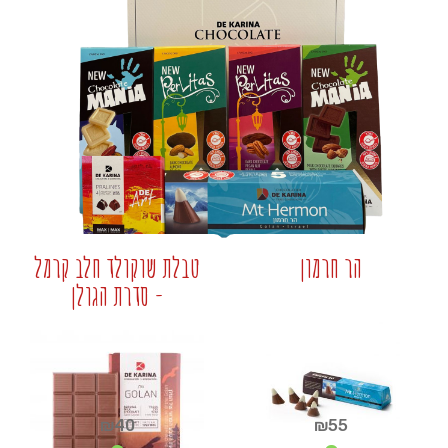
+
+
הר חרמון
טבלת שוקולד חלב קרמל
- סדרת הגולן
₪
40
₪
55