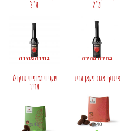
מ"ל
מ"ל
+
+
₪
65
₪
65
בחירה מהירה
בחירה מהירה
₪
65
₪
65
פינוקי אגוז פקאן מריר
שקדים מצופים שוקולד
מריר
+
+
₪
40
₪
40