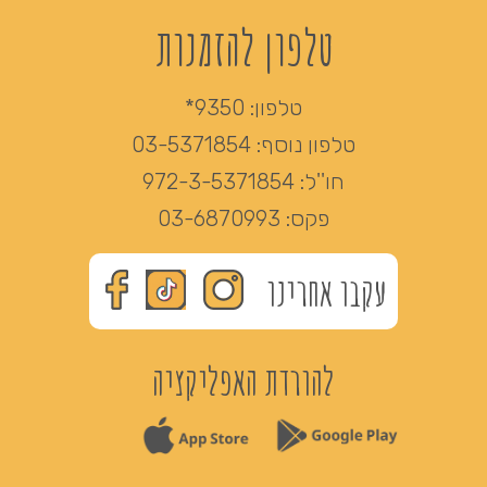
טלפון להזמנות
טלפון:
9350*
טלפון נוסף:
03-5371854
חו''ל:
972-3-5371854
פקס:
03-6870993
עקבו אחרינו
להורדת האפליקציה