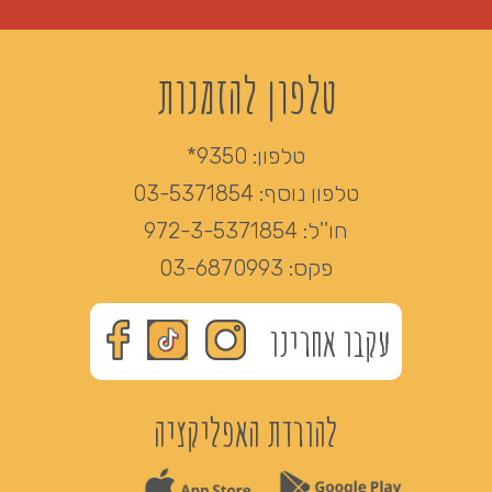
טלפון להזמנות
טלפון:
9350*
טלפון נוסף:
03-5371854
חו''ל:
972-3-5371854
פקס:
03-6870993
עקבו אחרינו
להורדת האפליקציה